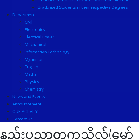
Graduated Students in their respective Degrees
Department
Civil
Electronics
Electrical Power
Mechanical
Information Technology
Myanmar
English
Maths
Physics
Chemistry
News and Events
Announcement
OUR ACTIVITY
Contact Us
နည်းပညာတက္ကသိုလ်(မော်