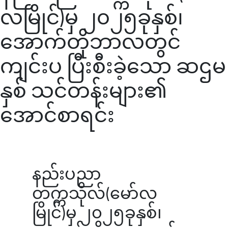
လမြိုင်)မှ ၂၀၂၅ခုနှစ်၊
အောက်တိုဘာလတွင်
ကျင်းပ ပြီးစီးခဲ့သော ဆဌမ
နှစ် သင်တန်းများ၏
အောင်စာရင်း
နည်းပညာ
တက္ကသိုလ်(မော်လ
မြိုင်)မှ ၂၀၂၅ခုနှစ်၊