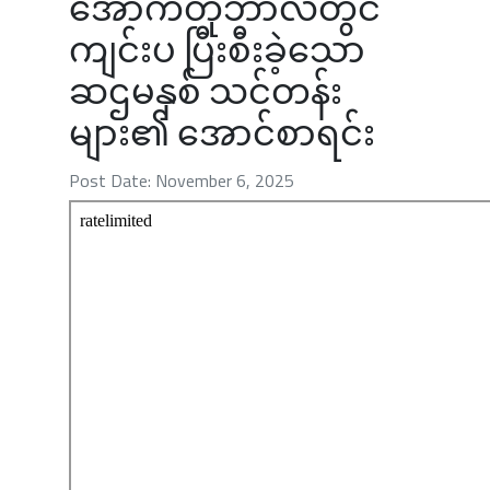
အောက်တိုဘာလတွင်
ကျင်းပ ပြီးစီးခဲ့သော
ဆဌမနှစ် သင်တန်း
များ၏ အောင်စာရင်း
Post Date: November 6, 2025