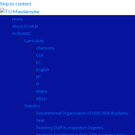
Skip to content
Home
About TU MLM
ACADAMIC
Curriculum
Chemistry
Civil
EC
English
EP
IT
Maths
MECH
Statistics
Departmental Organization of 2025-2026 Academic
Year
Teaching Staff in respective Degrees
Students’ Enrollment in 2025-2026 Academic Year