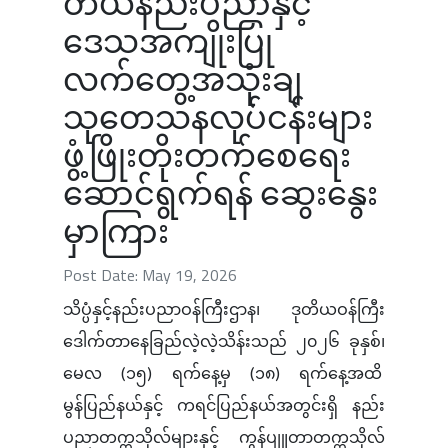
တယ်နည်းပညာနှင့်
ဒေသအကျိုးပြု
လက်တွေ့အသုံးချ
သုတေသနလုပ်ငန်းများ
ဖွံ့ဖြိုးတိုးတက်စေရေး
ဆောင်ရွက်ရန် ဆွေးနွေး
မှာကြား
Post Date: May 19, 2026
သိပ္ပံနှင့်နည်းပညာဝန်ကြီးဌာန၊ ဒုတိယဝန်ကြီး
ဒေါက်တာနေခြည်လဲ့လဲ့သိန်းသည် ၂၀၂၆ ခုနှစ်၊
မေလ (၁၅) ရက်နေ့မှ (၁၈) ရက်နေ့အထိ
မွန်ပြည်နယ်နှင့် ကရင်ပြည်နယ်အတွင်းရှိ နည်း
ပညာတက္ကသိုလ်များနှင့် ကွန်ပျူတာတက္ကသိုလ်