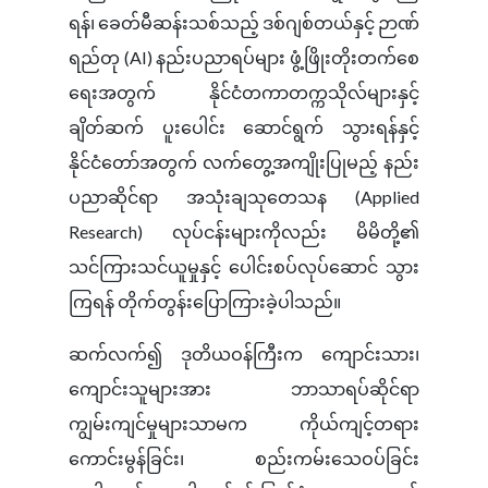
ရန်၊ ခေတ်မီဆန်းသစ်သည့် ဒစ်ဂျစ်တယ်နှင့် ဉာဏ်
ရည်တု (AI) နည်းပညာရပ်များ ဖွံ့ဖြိုးတိုးတက်စေ
ရေးအတွက် နိုင်ငံတကာတက္ကသိုလ်များနှင့်
ချိတ်ဆက် ပူးပေါင်း ဆောင်ရွက် သွားရန်နှင့်
နိုင်ငံတော်အတွက် လက်တွေ့အကျိုးပြုမည့် နည်း
ပညာဆိုင်ရာ အသုံးချသုတေသန (Applied
Research) လုပ်ငန်းများကိုလည်း မိမိတို့၏
သင်ကြားသင်ယူမှုနှင့် ပေါင်းစပ်လုပ်ဆောင် သွား
ကြရန် တိုက်တွန်းပြောကြားခဲ့ပါသည်။
ဆက်လက်၍ ဒုတိယဝန်ကြီးက ကျောင်းသား၊
ကျောင်းသူများအား ဘာသာရပ်ဆိုင်ရာ
ကျွမ်းကျင်မှုများသာမက ကိုယ်ကျင့်တရား
ကောင်းမွန်ခြင်း၊ စည်းကမ်းသေဝပ်ခြင်း