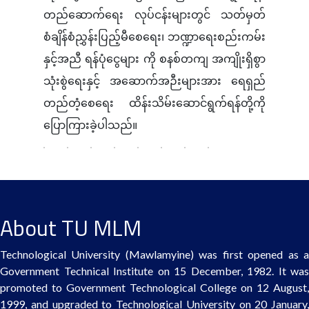
တည်ဆောက်ရေး လုပ်ငန်းများတွင် သတ်မှတ်
စံချိန်စံညွှန်းပြည့်မီစေရေး၊ ဘဏ္ဍာရေးစည်းကမ်း
နှင့်အညီ ရန်ပုံငွေများ ကို စနစ်တကျ အကျိုးရှိစွာ
သုံးစွဲရေးနှင့် အဆောက်အဉီးများအား ရေရှည်
တည်တံ့စေရေး ထိန်းသိမ်းဆောင်ရွက်ရန်တို့ကို
ပြောကြားခဲ့ပါသည်။
About TU MLM
Technological University (Mawlamyine) was first opened as a
Government Technical Institute on 15 December, 1982. It was
promoted to Government Technological College on 12 August,
1999, and upgraded to Technological University on 20 January,