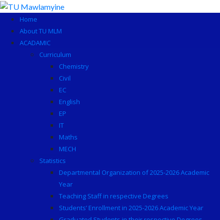
Skip
to
Home
content
About TU MLM
ACADAMIC
Curriculum
Chemistry
Civil
EC
English
EP
IT
Maths
MECH
Statistics
Departmental Organization of 2025-2026 Academic
Year
Teaching Staff in respective Degrees
Students’ Enrollment in 2025-2026 Academic Year
Graduated Students in their respective Degrees