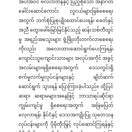
အပါအဝင် ဗလငါးတန်နှင့် ပြည့်စုံသော အနာဂတ်
ခေါင်းဆောင်ကောင်း လူငယ်များဖြစ်စေရေး
အတွက် ဘက်စုံပြုစုပျိုးထောင်ပေးရန်၊ ခေတ်နှင့်
အညီ တွေးခေါ်မြော်မြင်နိုင်သည့် ဆန်းသစ်တီထွင်
မှု အရည်အသွေးများ ဖွံ့ဖြိုးတိုးတက်လာစေရေး
ကိုလည်း အလေးထားဆောင်ရွက်ပေးကြရန်၊
ကျောင်းသူကျောင်းသားများ အလုပ်အကိုင် အခွင့်
အလမ်းများရရှိစေရေးအတွက် ဒေသတွင်းရှိ
စက်မှုလက်မှုလုပ်ငန်းများနှင့် ချိတ်ဆက်
ဆောင်ရွက် သွားရန် ပြောကြားခဲ့ပါသည်။ ထို့ပြင်
ဆရာ၊ ဆရာမများအနေဖြင့် ဘာသာရပ်ဆိုင်ရာ
ကျွမ်းကျင်မှု ရှိစေရေးအတွက် အမြဲမပြတ်
လေ့လာရန်၊ နိုင်ငံနှင့် ဒေသအကျိုးပြု သုတေသန
လုပ်ငန်းများကို ပိုမိုတိုးမြှင့် လုပ်ဆောင်ကြရန်နှင့်