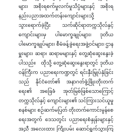
များ၊ အစိုးရစက်မှုလက်မှုသိပ္ပံများနှင့် အစိုးရ
နည်းပညာအထက်တန်းကျောင်းများသို့
သွားရောက်ခဲ့ပြီး သက်ဆိုင်ရာတက္ကသိုလ်နှင့်
ကျောင်းများမှ ပါမောက္ခချုပ်များ၊ ဒုတိယ
ပါမောက္ခချုပ်များ၊ စီမံခန့်ခွဲရေးအဖွဲ့ဝင်များ၊ ဌာန
မှူးများ၊ ဆရာ၊ ဆရာမများနှင့် တွေ့ဆုံဆွေးနွေးခဲ့
ပါသည်။ ထိုသို့ တွေ့ဆုံဆွေးနွေးရာတွင် ဒုတိယ
ဝန်ကြီးက ပညာရေးကဏ္ဍတွင် ရင်းနှီးမြှုပ်နှံခြင်း
သည် နိုင်ငံတော်၏ အနာဂတ်ဖွံ့ဖြိုးတိုးတက်
ရေး၏ အခြေခံ အုတ်မြစ်ဖြစ်သောကြောင့်
တက္ကသိုလ်နှင့် ကျောင်းများ၏ သင်ကြားသင်ယူမှု
စနစ်များ စဉ်ဆက်မပြတ် တိုးတက်ကောင်းမွန်စေ
ရေးအတွက် ဒေသတွင်း ပညာရေးစံနှုန်းများနှင့်
အညီ အလေးထား ကြိုးပမ်း ဆောင်ရွက်သွားကြ