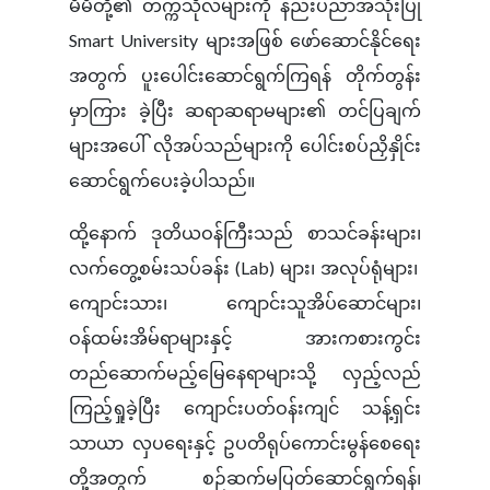
မိမိတို့၏ တက္ကသိုလ်များကို နည်းပညာအသုံးပြု
Smart University များအဖြစ် ဖော်ဆောင်နိုင်ရေး
အတွက် ပူးပေါင်းဆောင်ရွက်ကြရန် တိုက်တွန်း
မှာကြား ခဲ့ပြီး ဆရာဆရာမများ၏ တင်ပြချက်
များအပေါ် လိုအပ်သည်များကို ပေါင်းစပ်ညှိနှိုင်း
ဆောင်ရွက်ပေးခဲ့ပါသည်။
ထို့နောက် ဒုတိယဝန်ကြီးသည် စာသင်ခန်းများ၊
လက်တွေ့စမ်းသပ်ခန်း (Lab) များ၊ အလုပ်ရုံများ၊
ကျောင်းသား၊ ကျောင်းသူအိပ်ဆောင်များ၊
ဝန်ထမ်းအိမ်ရာများနှင့် အားကစားကွင်း
တည်ဆောက်မည့်မြေနေရာများသို့ လှည့်လည်
ကြည့်ရှုခဲ့ပြီး ကျောင်းပတ်ဝန်းကျင် သန့်ရှင်း
သာယာ လှပရေးနှင့် ဥပတိရုပ်ကောင်းမွန်စေရေး
တို့အတွက် စဉ်ဆက်မပြတ်ဆောင်ရွက်ရန်၊