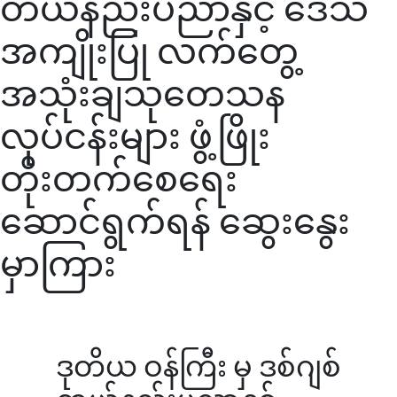
တယ်နည်းပညာနှင့် ဒေသ
အကျိုးပြု လက်တွေ့
အသုံးချသုတေသန
လုပ်ငန်းများ ဖွံ့ဖြိုး
တိုးတက်စေရေး
ဆောင်ရွက်ရန် ဆွေးနွေး
မှာကြား
ဒုတိယ ဝန်ကြီး မှ ဒစ်ဂျစ်