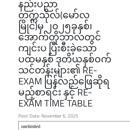
နည်းပညာ
တက္ကသိုလ်(မော်လ
မြိုင်)မှ ၂၀၂၅ခုနှစ်၊
အောက်တိုဘာလတွင်
ကျင်းပ ပြီးစီးခဲ့သော
ပထမနှစ် ဒုတိယနှစ်ဝက်
သင်တန်းများ၏ RE-
EXAM ပြန်လည်ဖြေဆိုရ
မည့်စာရင်း နှင့် RE-
EXAM TIME TABLE
Post Date: November 6, 2025