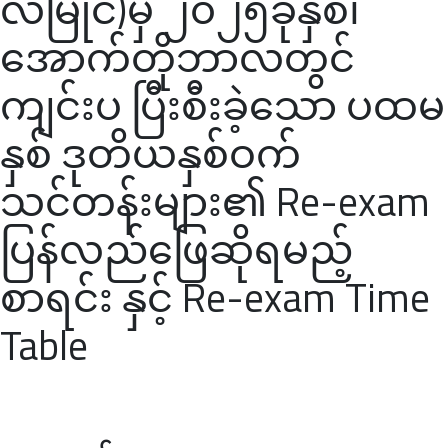
လမြိုင်)မှ ၂၀၂၅ခုနှစ်၊
အောက်တိုဘာလတွင်
ကျင်းပ ပြီးစီးခဲ့သော ပထမ
နှစ် ဒုတိယနှစ်ဝက်
သင်တန်းများ၏ Re-exam
ပြန်လည်ဖြေဆိုရမည့်
စာရင်း နှင့် Re-exam Time
Table