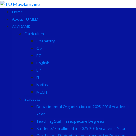
Skip
to
Home
content
About TU MLM
ACADAMIC
Curriculum
Chemistry
Civil
EC
English
EP
IT
Maths
MECH
Statistics
Departmental Organization of 2025-2026 Academic
Year
Teaching Staff in respective Degrees
Students’ Enrollment in 2025-2026 Academic Year
Graduated Students in their respective Degrees