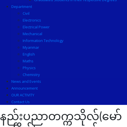
Department
Civil
Electronics
Electrical Power
Mechanical
Information Technology
Myanmar
English
Maths
Physics
Chemistry
News and Events
Announcement
OUR ACTIVITY
Contact Us
နည်းပညာတက္ကသိုလ်(မော်